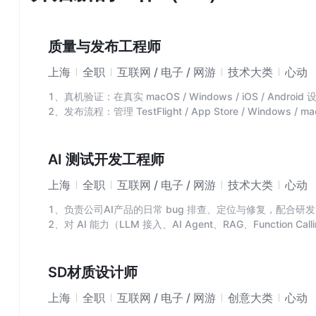
质量与发布工程师
上海
全职
互联网 / 电子 / 网游
技术大类
心动
1、真机验证：在真实 macOS / Windows / iOS / An
2、发布流程：管理 TestFlight / App Store / Wind
本号一致性）；
3、测试体系建设：把单测从观察模式转硬门禁、补齐覆盖缺
4、处理用户邮件反馈，把模糊描述翻译成工程可执行的问题
AI 测试开发工程师
5、用 AI 工具批量处理重复劳动（整理测试用例、分析崩溃
上海
全职
互联网 / 电子 / 网游
技术大类
心动
1、负责公司AI产品的日常 bug 排查、定位与修复，配合研
2、对 AI 能力（LLM 接入、AI Agent、RAG、Function Ca
测试，搭建自动化测试框架，保障功能、性能与稳定性达标；
3、与团队协作快速开发 AI 原型并迭代验证；对接线上监控告
4、持续跟踪 AI 工程化领域最新技术与应用实践，结合业务
SD材质设计师
上海
全职
互联网 / 电子 / 网游
创意大类
心动