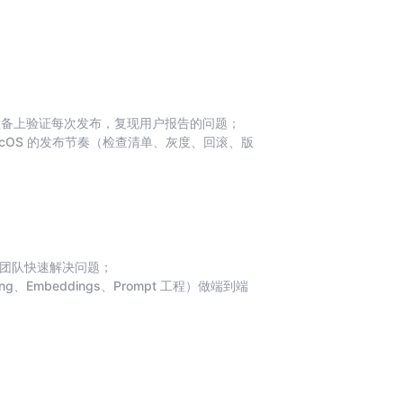
droid 设备上验证每次发布，复现用户报告的问题；
ows / macOS 的发布节奏（检查清单、灰度、回滚、版
口、让端到端测试真正跑起来；
单，跟到修复上线；
日志、聚类用户反馈）。
发团队快速解决问题；
lling、Embeddings、Prompt 工程）做端到端
警，对 AI 异常快速定位；
场景探索落地。